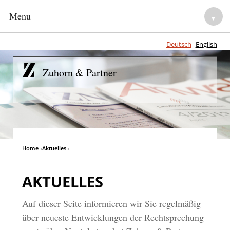
Menu
▼
Deutsch
English
HOME
Zuhorn & Partner
NOTARE
▼
ANWALTLICHE BERATUNG
▼
TEAM
Home
›
Aktuelles
›
▼
KARRIERE
▼
AKTUELLES
Auf dieser Seite informieren wir Sie regelmäßig
über neueste Entwicklungen der Rechtsprechung
▼