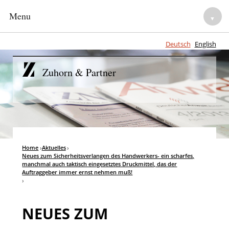
Menu
▼
Deutsch
English
HOME
Zuhorn & Partner
NOTARE
▼
ANWALTLICHE BERATUNG
▼
TEAM
Home
›
Aktuelles
›
▼
Neues zum Sicherheitsverlangen des Handwerkers- ein scharfes,
manchmal auch taktisch eingesetztes Druckmittel, das der
KARRIERE
Auftraggeber immer ernst nehmen muß!
▼
›
NEUES ZUM
▼