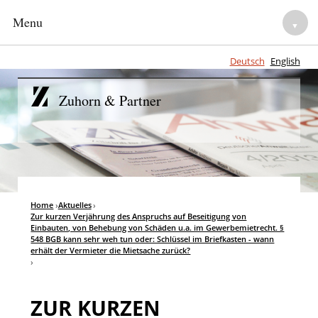
Menu
▼
Deutsch
English
HOME
Zuhorn & Partner
NOTARE
▼
ANWALTLICHE BERATUNG
▼
TEAM
Home
›
Aktuelles
›
▼
Zur kurzen Verjährung des Anspruchs auf Beseitigung von
Einbauten, von Behebung von Schäden u.a. im Gewerbemietrecht. §
KARRIERE
548 BGB kann sehr weh tun oder: Schlüssel im Briefkasten - wann
▼
erhält der Vermieter die Mietsache zurück?
›
ZUR KURZEN
▼